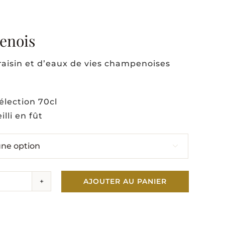
enois
raisin et d’eaux de vies champenoises
lection 70cl
illi en fût

AJOUTER AU PANIER
ité
ia