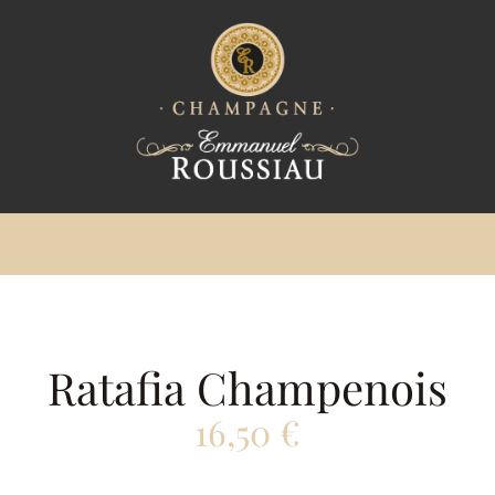
Ratafia Champenois
16,50
€