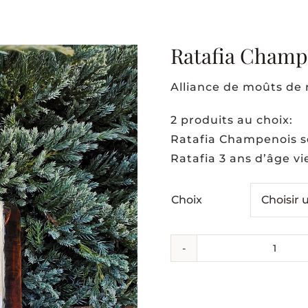
Ratafia Champ
Alliance de moûts de 
2 produits au choix:
Ratafia Champenois sé
Ratafia 3 ans d’âge vie
Choix
quant
de
Rataf