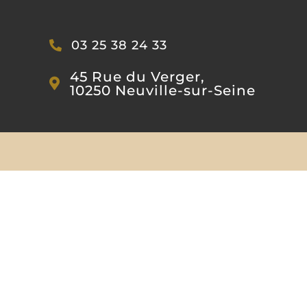
Passer
au
03 25 38 24 33
contenu
45 Rue du Verger,
10250 Neuville-sur-Seine
Le domaine
Boutique en ligne
Étiquettes personnalisées