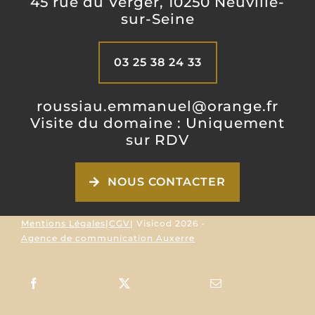
45 rue du Verger, 10250 Neuville-
sur-Seine
03 25 38 24 33
roussiau.emmanuel@orange.fr
Visite du domaine : Uniquement
sur RDV
NOUS CONTACTER
Mentions Légales
|
CGV
| Visicod
2026 -
Agence de communication Auxerre